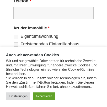
Telefon
*
Art der Immobilie
*
Eigentumswohnung
Freistehendes Einfamilienhaus
Doppelhaushälfte
Auch wir verwenden Cookies
Reihenendhaus
Wir und ausgewählte Dritte setzen für technische Zwecke
und, mit Ihrer Einwilligung, für andere Zwecke Cookies und
Reihenmittelhaus
ähnliche Technologien ein, so wie in der Cookie-Richtlinie
beschrieben.
Zweifamilienhaus
Sie willigen in den Einsatz solcher Technologien ein, indem
Dreifamilienhaus
Sie den „Zustimmen“-Button betätigen. Indem Sie diesen
Hinweis schließen, fahren Sie fort, ohne zuzustimmen..
Mehrfamilienhaus bis 5
Wohneinheiten
Einstellungen
Akzeptieren
Mehrfamilienhaus über 5
Wohneinheiten