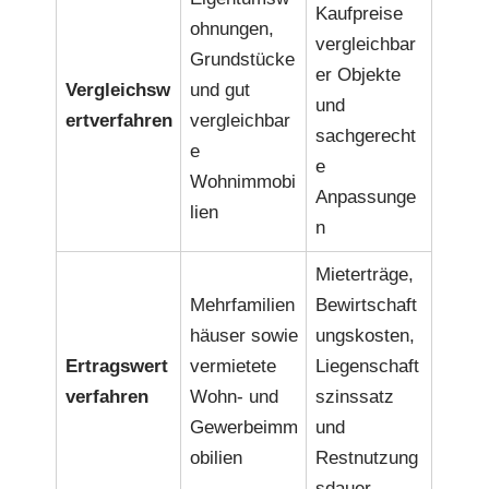
Kaufpreise
ohnungen,
vergleichbar
Grundstücke
er Objekte
Vergleichsw
und gut
und
ertverfahren
vergleichbar
sachgerecht
e
e
Wohnimmobi
Anpassunge
lien
n
Mieterträge,
Mehrfamilien
Bewirtschaft
häuser sowie
ungskosten,
Ertragswert
vermietete
Liegenschaft
verfahren
Wohn- und
szinssatz
Gewerbeimm
und
obilien
Restnutzung
sdauer