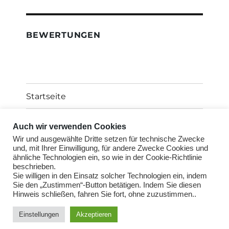
BEWERTUNGEN
Startseite
Über uns als Immobiliengutachter
Auch wir verwenden Cookies
Wir und ausgewählte Dritte setzen für technische Zwecke
Standorte Immobilienbewertung
und, mit Ihrer Einwilligung, für andere Zwecke Cookies und
ähnliche Technologien ein, so wie in der Cookie-Richtlinie
beschrieben.
Untermen
Wertgutachten
Sie willigen in den Einsatz solcher Technologien ein, indem
öffnen
Sie den „Zustimmen“-Button betätigen. Indem Sie diesen
Hinweis schließen, fahren Sie fort, ohne zuzustimmen..
Untermen
Kontakt
öffnen
Einstellungen
Akzeptieren