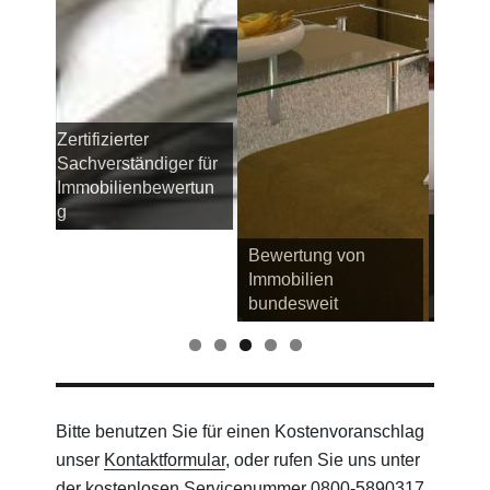
r für
rtun
Verkehrswertermittlu
Bewertung von
ng und
Immo
Immobilien
Verkehrswertgutacht
ung 
bundesweit
en
Haus
Bitte benutzen Sie für einen Kostenvoranschlag
unser
Kontaktformular
, oder rufen Sie uns unter
der kostenlosen Servicenummer
0800-5890317