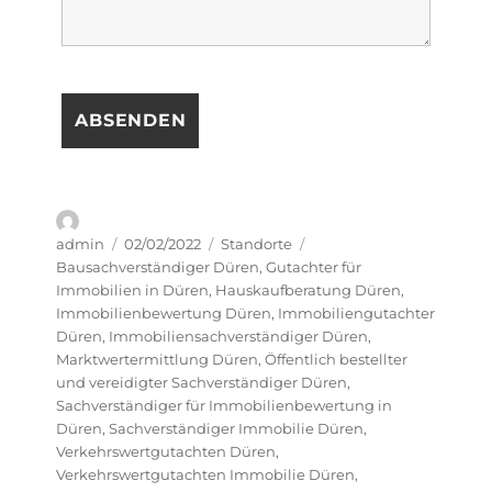
Autor
Veröffentlicht
Kategorien
Schlagwörter
admin
02/02/2022
Standorte
am
Bausachverständiger Düren
,
Gutachter für
Immobilien in Düren
,
Hauskaufberatung Düren
,
Immobilienbewertung Düren
,
Immobiliengutachter
Düren
,
Immobiliensachverständiger Düren
,
Marktwertermittlung Düren
,
Öffentlich bestellter
und vereidigter Sachverständiger Düren
,
Sachverständiger für Immobilienbewertung in
Düren
,
Sachverständiger Immobilie Düren
,
Verkehrswertgutachten Düren
,
Verkehrswertgutachten Immobilie Düren
,